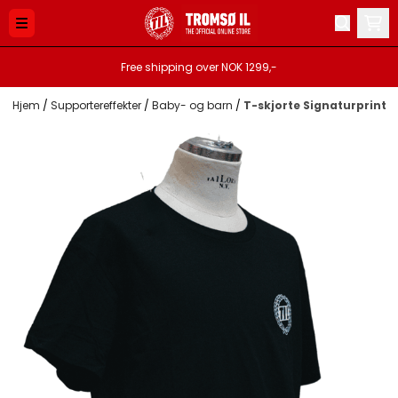
Hopp til innhold
Free shipping over NOK 1299,-
Hjem
/
Supportereffekter
/
Baby- og barn
/
T-skjorte Signaturprint