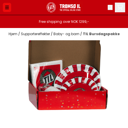
Hopp til innhold
Free shipping over NOK 1299,-
Hjem
/
Supportereffekter
/
Baby- og barn
/
TIL Bursdagspakke