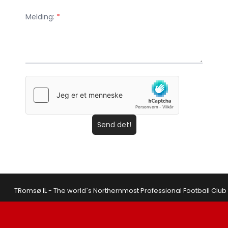
Melding:
*
Send det!
TRomsø IL - The world´s Northernmost Professional Football Club