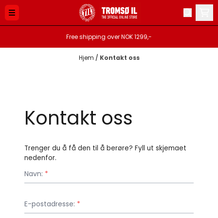
Hopp til innhold
Free shipping over NOK 1299,-
Hjem
/
Kontakt oss
Kontakt oss
Trenger du å få den til å berøre? Fyll ut skjemaet
nedenfor.
Navn:
*
E-postadresse:
*