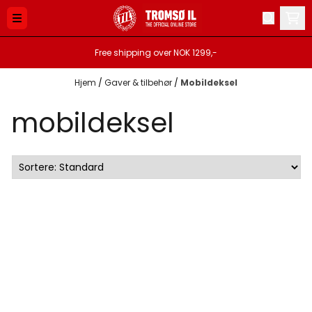
Hopp til innhold
Free shipping over NOK 1299,-
Hjem
/
Gaver & tilbehør
/
Mobildeksel
mobildeksel