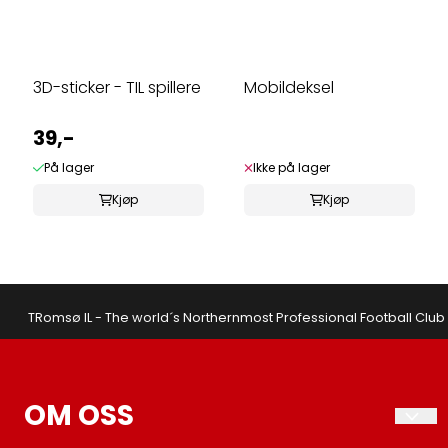
3D-sticker - TIL spillere
Mobildeksel
39,-
På lager
Ikke på lager
Kjøp
Kjøp
TRomsø IL - The world´s Northernmost Professional Football Club
OM OSS