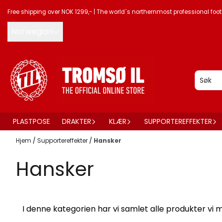
Hopp til innhold
Free shipping over NOK 1299,-
|
The world´s northernmost professional foot
Norwegian
PLASTPOSE
DRAKTER
KLÆR
SUPPORTEREFFEKTER
Hjem
/
Supportereffekter
/
Hansker
Hansker
I denne kategorien har vi samlet alle produkter vi