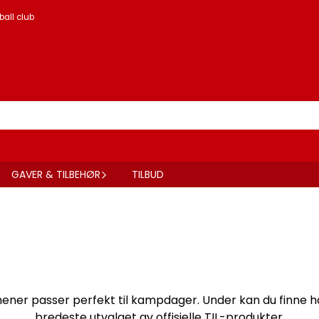
ball club
GAVER & TILBEHØR
TILBUD
 mener passer perfekt til kampdager. Under kan du finne 
bredeste utvalget av offisielle TIL-produkter.