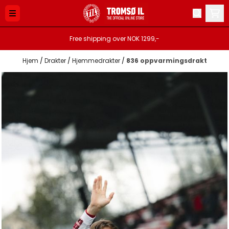
Hopp til innhold
Free shipping over NOK 1299,-
Hjem
/
Drakter
/
Hjemmedrakter
/
836 oppvarmingsdrakt