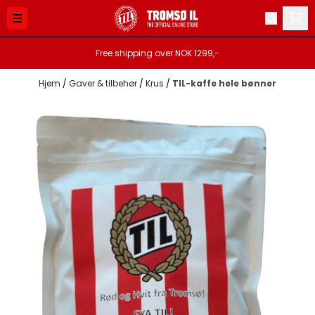
Hopp til innhold
Free shipping over NOK 1299,-
Hjem
/
Gaver & tilbehør
/
Krus
/
TIL-kaffe hele bønner