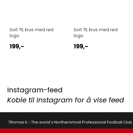
Sort TIL krus med rød
Sort TIL krus med rød
logo
logo
199,-
199,-
Instagram-feed
Koble til Instagram for å vise feed
TRomsø IL - The world´s Northernmost Professional Football Club