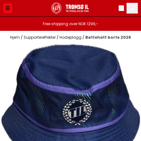
Hopp til innhold
Free shipping over NOK 1299,-
Hjem
/
Supportereffekter
/
Hodeplagg
/
Bøttehatt borte 2026