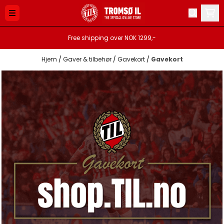
Hopp til innhold
Free shipping over NOK 1299,-
Hjem
/
Gaver & tilbehør
/
Gavekort
/
Gavekort